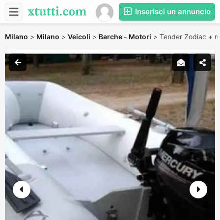
Inserisci un annuncio
Milano
>
Milano
>
Veicoli
>
Barche - Motori
>
Tender Zodiac + m