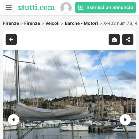
Inserisci un annuncio
Firenze
>
Firenze
>
Veicoli
>
Barche - Motori
>
X-402 num 78,
4