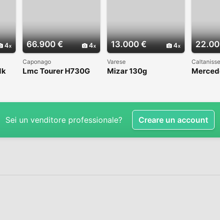
66.900 €
13.000 €
22.00
4
4
4
Caponago
Varese
Caltanisse
dk
Lmc Tourer H730G
Mizar 130g
Merced
Sei un venditore professionale?
Creare un account