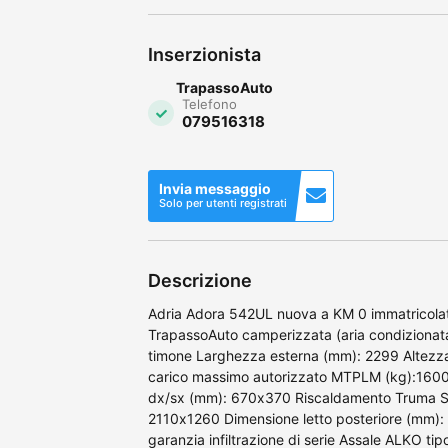
Inserzionista
TrapassoAuto
Telefono
079516318
Invia messaggio
Solo per utenti registrati
Descrizione
Adria Adora 542UL nuova a KM 0 immatricolat
TrapassoAuto camperizzata (aria condizionat
timone Larghezza esterna (mm): 2299 Altezz
carico massimo autorizzato MTPLM (kg):1600 
dx/sx (mm): 670x370 Riscaldamento Truma S3
2110x1260 Dimensione letto posteriore (mm)
garanzia infiltrazione di serie Assale ALKO tip