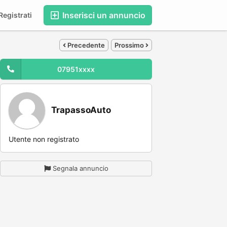
Inserisci un annuncio
egistrati
Precedente
Prossimo
07951xxxx
TrapassoAuto
Utente non registrato
Segnala annuncio