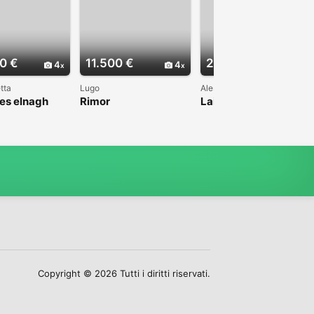
0 €
11.500 €
22.000 €
4
4
4
tta
Lugo
Alessandria
es elnagh
Rimor
Laika Ecovip 200i 2.8
TD 7 posti
Copyright © 2026 Tutti i diritti riservati.