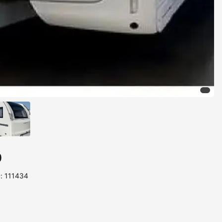
0
D: 111434