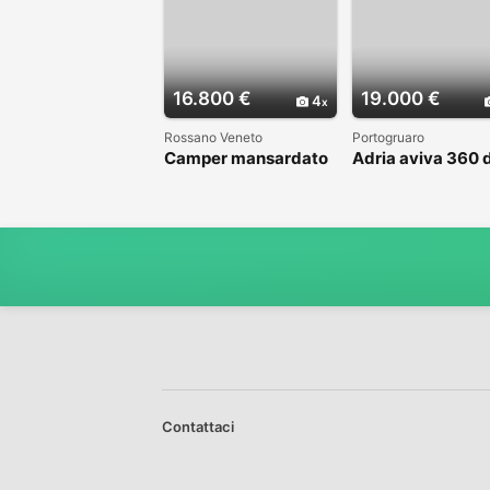
16.800 €
19.000 €
4
Rossano Veneto
Portogruaro
Camper mansardato
Adria aviva 360 
Elnag Joxi 11
Contattaci