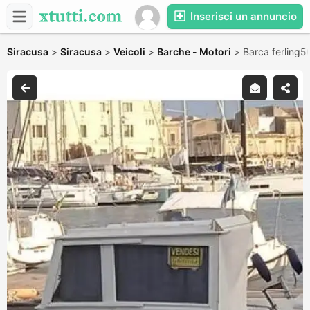
Inserisci un annuncio
Siracusa
>
Siracusa
>
Veicoli
>
Barche - Motori
>
Barca ferling5