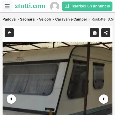
Inserisci un annuncio
Padova
>
Saonara
>
Veicoli
>
Caravan e Camper
>
Roulotte,
3.5