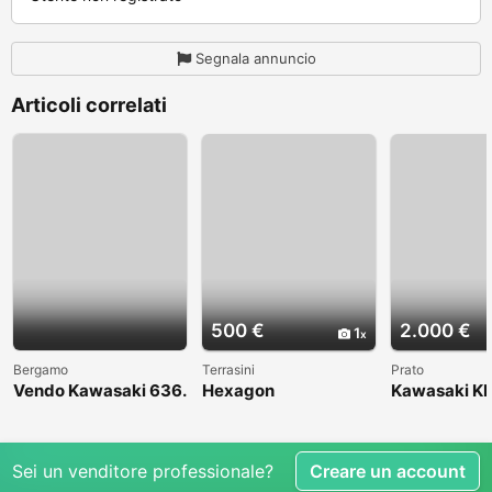
Segnala annuncio
Articoli correlati
500 €
2.000 €
1
Bergamo
Terrasini
Prato
Vendo Kawasaki 636.
Hexagon
Kawasaki KL
Anno 2004
1998
Sei un venditore professionale?
Creare un account