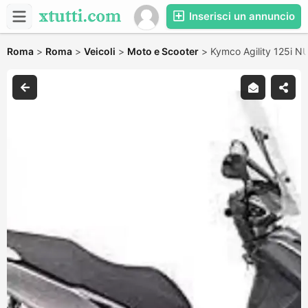
Inserisci un annuncio
Roma
>
Roma
>
Veicoli
>
Moto e Scooter
>
Kymco Agility 125i