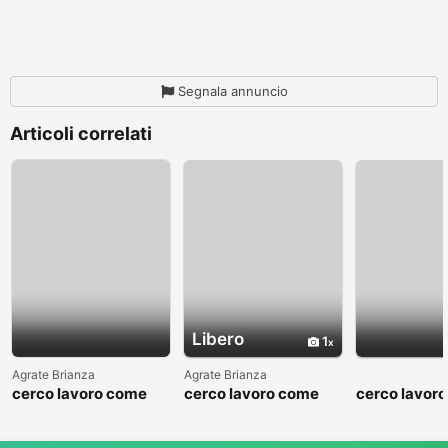
Segnala annuncio
Articoli correlati
Libero
1
Agrate Brianza
Agrate Brianza
cerco lavoro come
cerco lavoro come
cerco lavor
fattorino
commesso addetto
fattorino
reparti