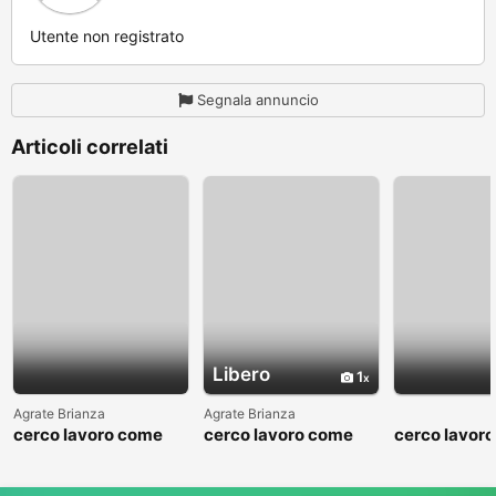
Utente non registrato
Segnala annuncio
Articoli correlati
Libero
1
Agrate Brianza
Agrate Brianza
cerco lavoro come
cerco lavoro come
cerco lavor
fattorino
commesso addetto
fattorino
reparti