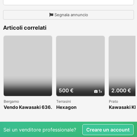
Segnala annuncio
Articoli correlati
500 €
2.000 €
1
Bergamo
Terrasini
Prato
Vendo Kawasaki 636.
Hexagon
Kawasaki KL
Anno 2004
1998
Sei un venditore professionale?
Creare un account