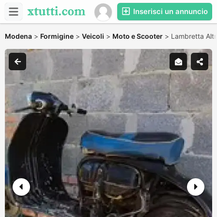
Inserisci un annuncio
Modena
>
Formigine
>
Veicoli
>
Moto e Scooter
>
Lambretta Alt