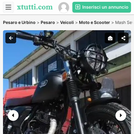
Inserisci un annuncio
Pesaro e Urbino
>
Pesaro
>
Veicoli
>
Moto e Scooter
>
Mash Se