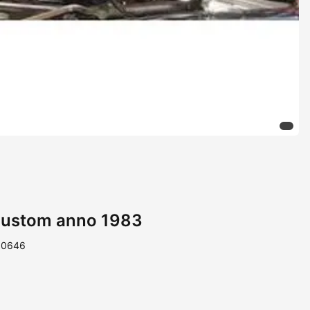
custom anno 1983
110646