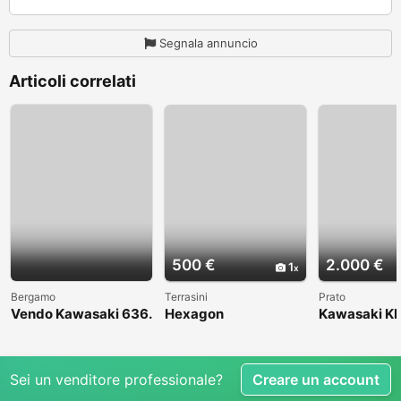
Segnala annuncio
Articoli correlati
500 €
2.000 €
1
Bergamo
Terrasini
Prato
Vendo Kawasaki 636.
Hexagon
Kawasaki KL
Anno 2004
1998
Sei un venditore professionale?
Creare un account