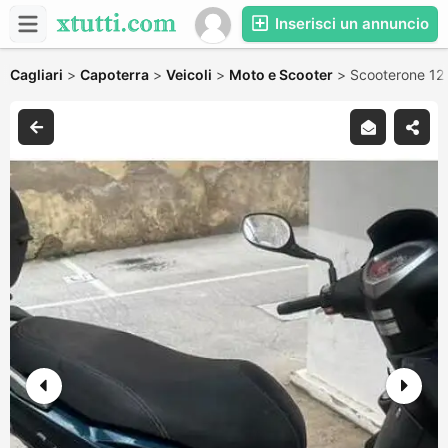
Inserisci un annuncio
Cagliari
>
Capoterra
>
Veicoli
>
Moto e Scooter
>
Scooterone 12