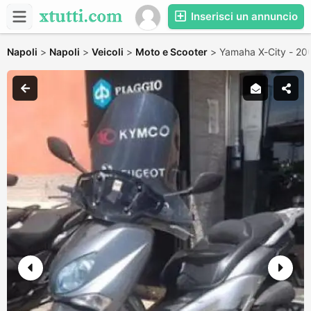
Inserisci un annuncio
Napoli
>
Napoli
>
Veicoli
>
Moto e Scooter
>
Yamaha X-City - 20