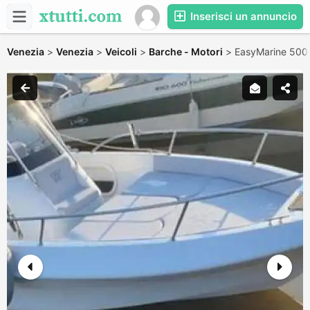
Inserisci un annuncio
Venezia
>
Venezia
>
Veicoli
>
Barche - Motori
>
EasyMarine 500