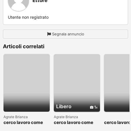
Ettore
Utente non registrato
Segnala annuncio
Articoli correlati
Libero
1
Agrate Brianza
Agrate Brianza
cerco lavoro come
cerco lavoro come
cerco lavor
fattorino
commesso addetto
fattorino