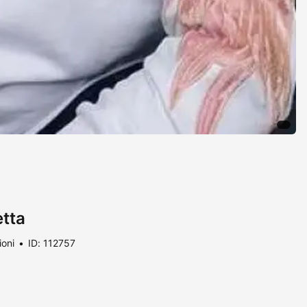
etta
ioni
ID: 112757