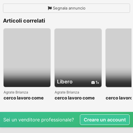
Segnala annuncio
Articoli correlati
Libero
1
Agrate Brianza
Agrate Brianza
cerco lavoro come
cerco lavoro come
cerco lavor
fattorino
commesso addetto
fattorino
reparti
Sei un venditore professionale?
Creare un account