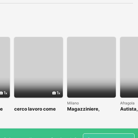
1
1
Milano
Afragola
me
cerco lavoro come
Magazziniere,
Autista,
to
fattorino
muratore, idraulico,
driver
ins.pannelli