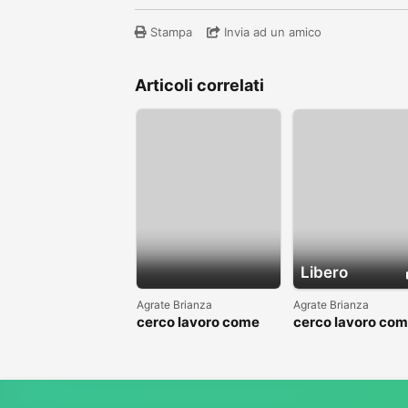
Stampa
Invia ad un amico
Articoli correlati
Libero
Agrate Brianza
Agrate Brianza
cerco lavoro come
cerco lavoro co
fattorino
commesso addet
reparti