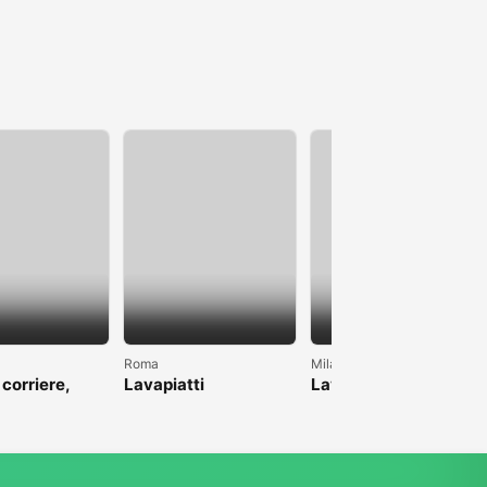
Roma
Milano
 corriere,
Lavapiatti
Lavoro come pulizie
anche magazzino