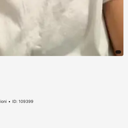
ioni
ID: 109399