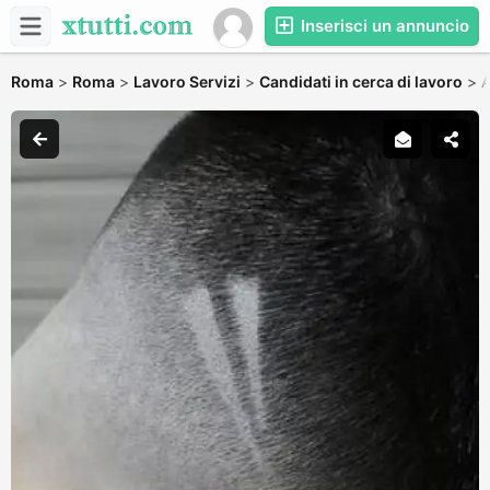
Inserisci un annuncio
Roma
>
Roma
>
Lavoro Servizi
>
Candidati in cerca di lavoro
>
A