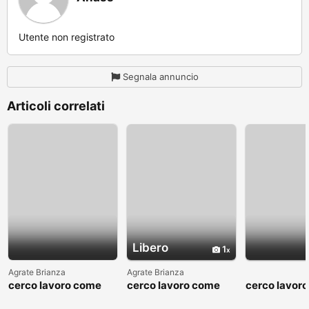
Utente non registrato
Segnala annuncio
Articoli correlati
Libero
1
Agrate Brianza
Agrate Brianza
cerco lavoro come
cerco lavoro come
cerco lavor
fattorino
commesso addetto
fattorino
reparti