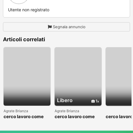
Utente non registrato
Segnala annuncio
Articoli correlati
Libero
1
Agrate Brianza
Agrate Brianza
cerco lavoro come
cerco lavoro come
cerco lavor
fattorino
commesso addetto
fattorino
reparti