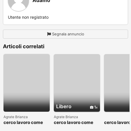
Adamo
Utente non registrato
Segnala annuncio
Articoli correlati
Libero
1
Agrate Brianza
Agrate Brianza
cerco lavoro come
cerco lavoro come
cerco lavor
fattorino
commesso addetto
fattorino