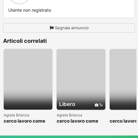
Utente non registrato
Segnala annuncio
Articoli correlati
Libero
1
Agrate Brianza
Agrate Brianza
cerco lavoro come
cerco lavoro come
cerco lavor
fattorino
commesso addetto
fattorino
reparti