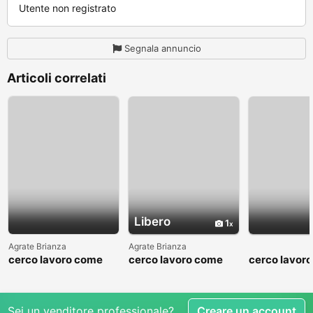
Utente non registrato
Segnala annuncio
Articoli correlati
Libero
1
Agrate Brianza
Agrate Brianza
cerco lavoro come
cerco lavoro come
cerco lavor
fattorino
commesso addetto
fattorino
reparti
Sei un venditore professionale?
Creare un account