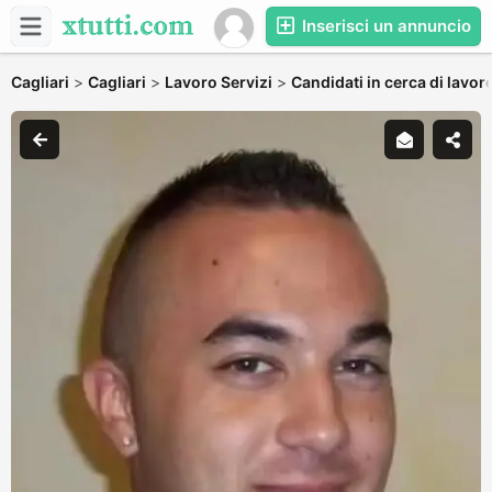
Inserisci un annuncio
Cagliari
>
Cagliari
>
Lavoro Servizi
>
Candidati in cerca di lavor