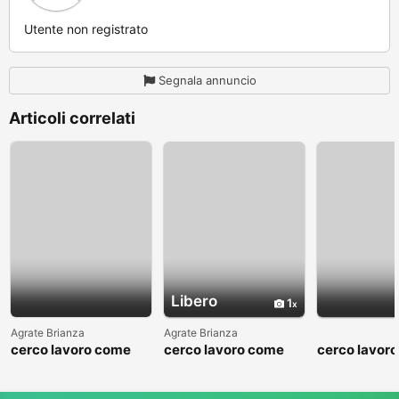
Utente non registrato
Segnala annuncio
Articoli correlati
Libero
1
Agrate Brianza
Agrate Brianza
cerco lavoro come
cerco lavoro come
cerco lavor
fattorino
commesso addetto
fattorino
reparti