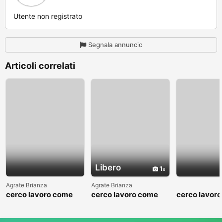
Utente non registrato
Segnala annuncio
Articoli correlati
Libero
1
Agrate Brianza
Agrate Brianza
cerco lavoro come
cerco lavoro come
cerco lavor
fattorino
commesso addetto
fattorino
reparti