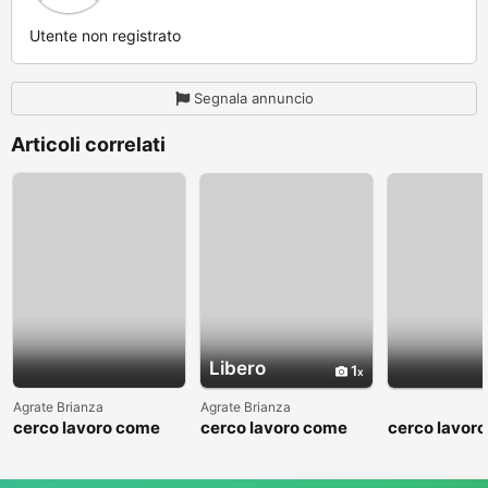
Utente non registrato
Segnala annuncio
Articoli correlati
Libero
1
Agrate Brianza
Agrate Brianza
cerco lavoro come
cerco lavoro come
cerco lavor
fattorino
commesso addetto
fattorino
reparti