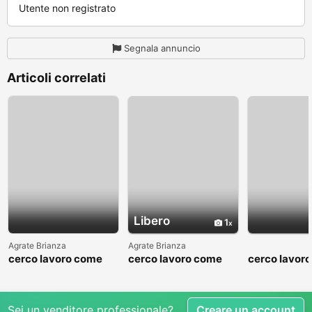
Utente non registrato
Segnala annuncio
Articoli correlati
Libero
1
Agrate Brianza
Agrate Brianza
cerco lavoro come
cerco lavoro come
cerco lavor
fattorino
commesso addetto
fattorino
reparti
Sei un venditore professionale?
Creare un account