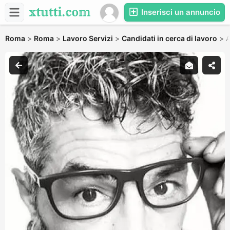
Inserisci un annuncio
Roma
>
Roma
>
Lavoro Servizi
>
Candidati in cerca di lavoro
>
A