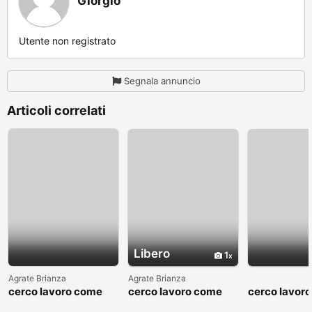
Giorgio
Utente non registrato
Segnala annuncio
Articoli correlati
Libero
1
Agrate Brianza
Agrate Brianza
cerco lavoro come
cerco lavoro come
cerco lavor
fattorino
commesso addetto
fattorino