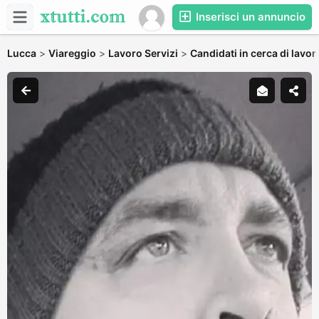
Inserisci un annuncio
Lucca
>
Viareggio
>
Lavoro Servizi
>
Candidati in cerca di lavor