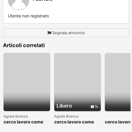
Utente non registrato
Segnala annuncio
Articoli correlati
Libero
1
Agrate Brianza
Agrate Brianza
cerco lavoro come
cerco lavoro come
cerco lavor
fattorino
commesso addetto
fattorino
reparti