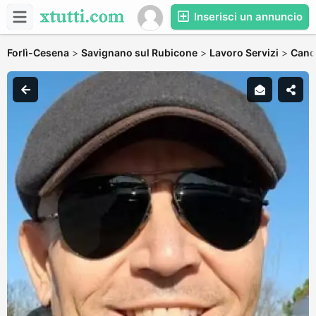
Inserisci un annuncio
Forlì-Cesena
>
Savignano sul Rubicone
>
Lavoro Servizi
>
Candi