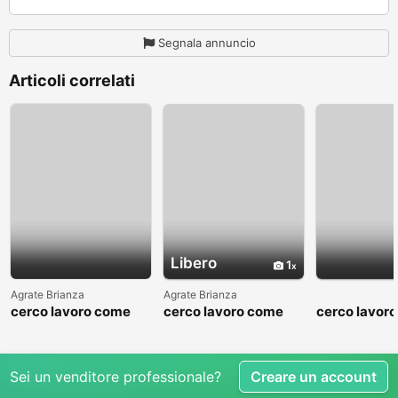
Segnala annuncio
Articoli correlati
Libero
1
Agrate Brianza
Agrate Brianza
cerco lavoro come
cerco lavoro come
cerco lavor
fattorino
commesso addetto
fattorino
reparti
Sei un venditore professionale?
Creare un account