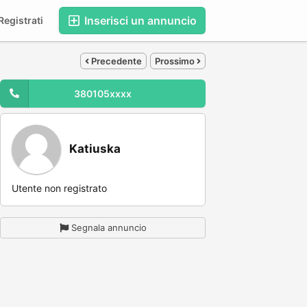
Inserisci un annuncio
egistrati
Precedente
Prossimo
380105xxxx
Katiuska
Utente non registrato
Segnala annuncio