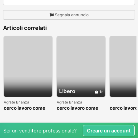
Segnala annuncio
Articoli correlati
Libero
1
Agrate Brianza
Agrate Brianza
cerco lavoro come
cerco lavoro come
cerco lavor
fattorino
commesso addetto
fattorino
reparti
Sei un venditore professionale?
Creare un account