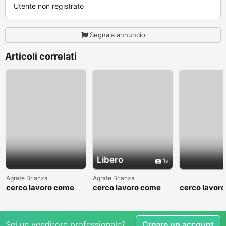
Utente non registrato
Segnala annuncio
Articoli correlati
Libero
1
Agrate Brianza
Agrate Brianza
cerco lavoro come
cerco lavoro come
cerco lavor
fattorino
commesso addetto
fattorino
reparti
Sei un venditore professionale?
Creare un account