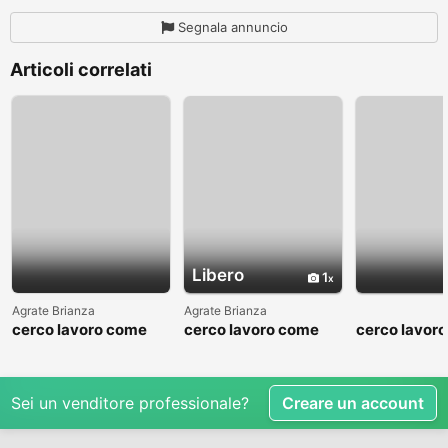
Segnala annuncio
Articoli correlati
Libero
1
Agrate Brianza
Agrate Brianza
cerco lavoro come
cerco lavoro come
cerco lavor
fattorino
commesso addetto
fattorino
reparti
Sei un venditore professionale?
Creare un account