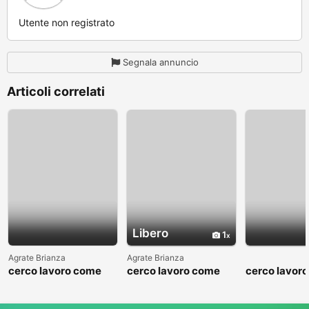
Utente non registrato
Segnala annuncio
Articoli correlati
Libero
1
Agrate Brianza
Agrate Brianza
cerco lavoro come
cerco lavoro come
cerco lavor
fattorino
commesso addetto
fattorino
reparti