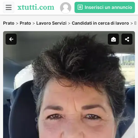
Inserisci un annuncio
Prato
>
Prato
>
Lavoro Servizi
>
Candidati in cerca di lavoro
>
B