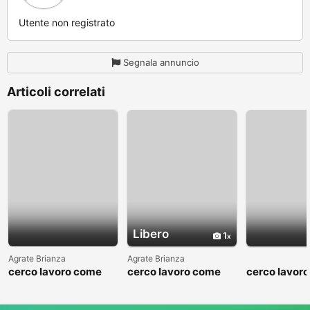
Utente non registrato
Segnala annuncio
Articoli correlati
Libero
1
Agrate Brianza
Agrate Brianza
cerco lavoro come
cerco lavoro come
cerco lavor
fattorino
commesso addetto
fattorino
reparti