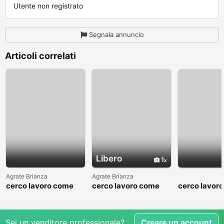
Utente non registrato
Segnala annuncio
Articoli correlati
Libero
1
Agrate Brianza
Agrate Brianza
cerco lavoro come
cerco lavoro come
cerco lavor
fattorino
commesso addetto
fattorino
reparti
Sei un venditore professionale?
Creare un account