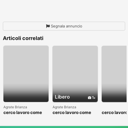
Segnala annuncio
Articoli correlati
Libero
1
Agrate Brianza
Agrate Brianza
cerco lavoro come
cerco lavoro come
cerco lavor
fattorino
commesso addetto
fattorino
reparti