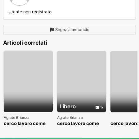
Utente non registrato
Segnala annuncio
Articoli correlati
Libero
1
Agrate Brianza
Agrate Brianza
cerco lavoro come
cerco lavoro come
cerco lavor
fattorino
commesso addetto
fattorino
reparti