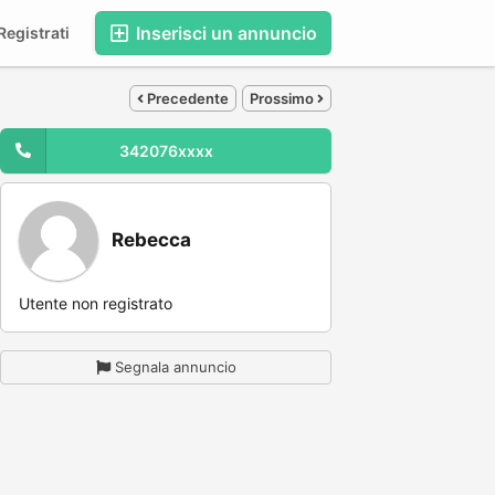
Inserisci un annuncio
egistrati
Precedente
Prossimo
342076xxxx
Rebecca
Utente non registrato
Segnala annuncio