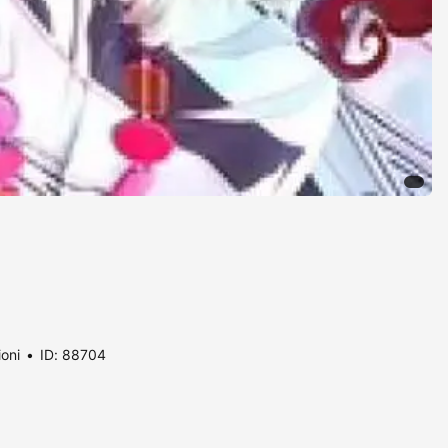
ioni
ID: 88704