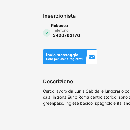
Inserzionista
Rebecca
Telefono
3420763176
Invia messaggio
Solo per utenti registrati
Descrizione
Cerco lavoro da Lun a Sab dalle lungorario com
sala, in zona Eur o Roma centro storico, sono
greenpass. Inglese básico, spagnolo e italiano