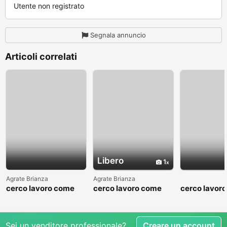
Utente non registrato
Segnala annuncio
Articoli correlati
Libero
1
Agrate Brianza
Agrate Brianza
cerco lavoro come
cerco lavoro come
cerco lavor
fattorino
commesso addetto
fattorino
reparti
Sei un venditore professionale?
Creare un account