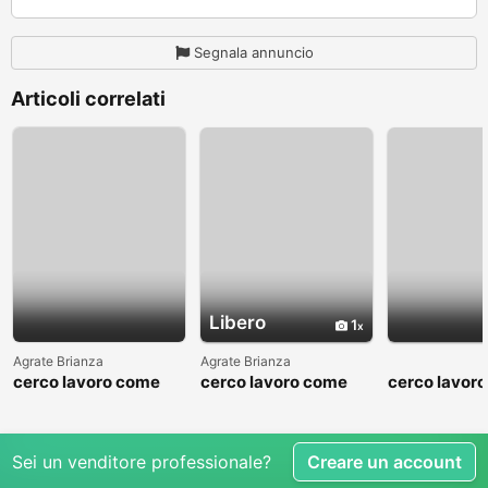
Segnala annuncio
Articoli correlati
Libero
1
Agrate Brianza
Agrate Brianza
cerco lavoro come
cerco lavoro come
cerco lavor
fattorino
commesso addetto
fattorino
reparti
Sei un venditore professionale?
Creare un account