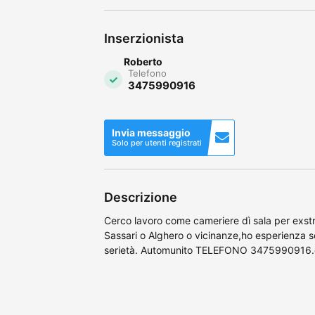
Inserzionista
Roberto
Telefono
3475990916
Invia messaggio
Solo per utenti registrati
Descrizione
Cerco lavoro come cameriere dì sala per exstr
Sassari o Alghero o vicinanze,ho esperienza s
serietà. Automunito TELEFONO 3475990916.o