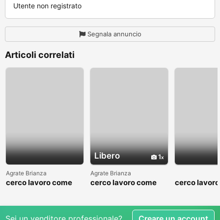
Utente non registrato
Segnala annuncio
Articoli correlati
Libero
1
Agrate Brianza
Agrate Brianza
cerco lavoro come
cerco lavoro come
cerco lavor
fattorino
commesso addetto
fattorino
reparti
Sei un venditore professionale?
Creare un account