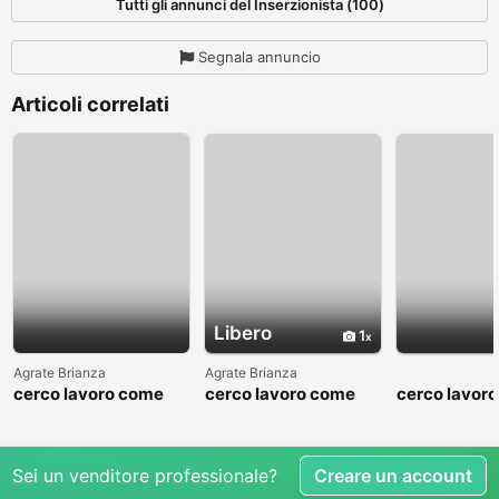
Tutti gli annunci del Inserzionista (100)
Segnala annuncio
Articoli correlati
Libero
1
Agrate Brianza
Agrate Brianza
cerco lavoro come
cerco lavoro come
cerco lavor
fattorino
commesso addetto
fattorino
reparti
Sei un venditore professionale?
Creare un account