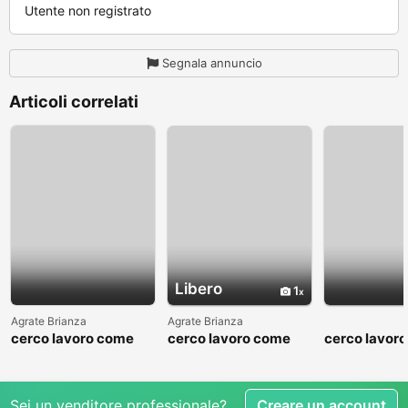
Utente non registrato
Segnala annuncio
Articoli correlati
Libero
1
Agrate Brianza
Agrate Brianza
cerco lavoro come
cerco lavoro come
cerco lavor
fattorino
commesso addetto
fattorino
reparti
Sei un venditore professionale?
Creare un account