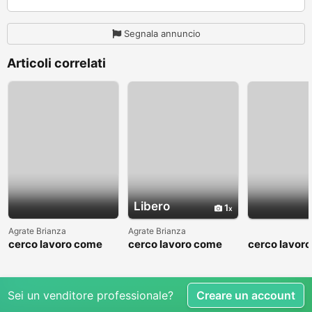
Segnala annuncio
Articoli correlati
Libero
1
Agrate Brianza
Agrate Brianza
cerco lavoro come
cerco lavoro come
cerco lavor
fattorino
commesso addetto
fattorino
reparti
Sei un venditore professionale?
Creare un account