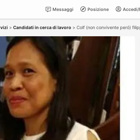
Messaggi
Posizione
Accedi/R
vizi
>
Candidati in cerca di lavoro
>
Colf (non convivente peró) fili