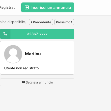
Inserisci un annuncio
egistrati
ppina disponibile,
Precedente
Prossimo
328671xxxx
Marilou
Utente non registrato
Segnala annuncio